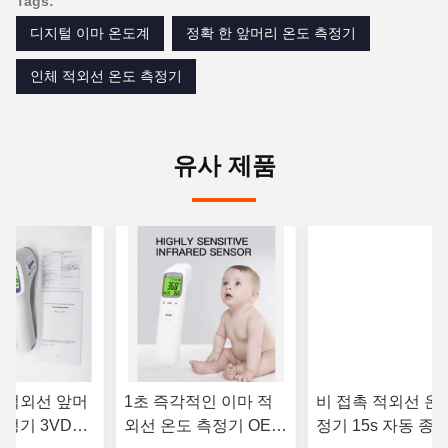
Tags:
디지털 이마 온도계
정확 한 앞머리 온도 측정기
인체 적외선 온도 측정기
유사 제품
 적외선 앞머
1초 즉각적인 이마 적
비 접촉 적외선 온
정기 3VDC,
외선 온도 측정기 OEM
정기 15s 자동 종료