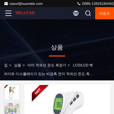
xiaoxl@suentek.com
0086-13826184462
따옴표
상품
집
>
상품
>
이마 적외선 온도 측정기
>
LCD/LCD 백
라이트 디스플레이가 있는 비접촉 전지 적외선 온도 측정
기