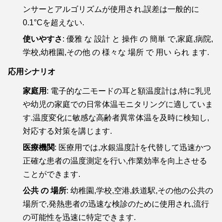
ンサーとアルゴリズムが使用され,誤差は一般的に
0.1°Cを超えない.
使いやすさ
: 優雅 な 設計 と 操作 の 簡単 で,家庭,病院,
学校,幼稚園,その他 の 様々な 場所 で 用い られ ます.
応用シナリオ
家庭用
: 電子的な二モードの耳と額温度計は,特に乳児
や幼児の家庭での日常体温モニタリングに適していま
す.温度変化に敏感な高齢者異常体温を及時に検知し,
対応する対策を講じます.
医療機関
: 医療用では,水銀温度計を代替して迅速かつ
正確な患者の温度測定を行い,作業効率を向上させる
ことができます.
公共 の 場所
: 幼稚園,学校,空港,鉄道駅,その他の公共の
場所で,発熱患者の迅速な検診のために使用され,流行
の可能性を迅速に特定できます.