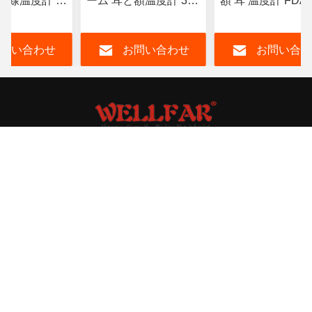
外線温度計 自
ーム 耳と額温度計 3 -
額 耳 温度計 FDA
トダウン
5cm
問い合わせ
お問い合わせ
お問い合わ
Guangzhou Suenyuet Technology Limited
xiaoxl@suentek.com
0086-13826184462
3F 320,ヘンフェンビジネスプラザ,3号 チュアンジーア道
路,バイユン地区,広州,広東,中国
中国の良質 前頭赤外線温度計 メーカー。Copyright© 2024-