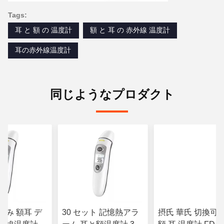
Tags:
耳 と 額 の 温度計
額 と 耳 の 赤外線 温度計
耳の赤外線温度計
同じようなプロダクト
込み 額耳 デ
30 セット 記憶熱アラ
摂氏 華氏 切換可