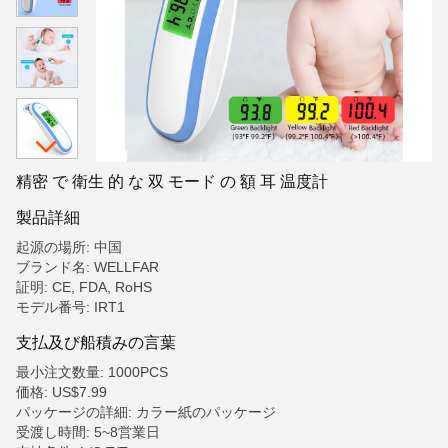
精密 で 衛生 的 な 双 モード の 額 耳 温度計
製品詳細
起源の場所: 中国
ブランド名: WELLFAR
証明: CE, FDA, RoHS
モデル番号: IRT1
支払及び船積みの言葉
最小注文数量: 1000PCS
価格: US$7.99
パッケージの詳細: カラー紙のパッケージ
受渡し時間: 5~8営業日