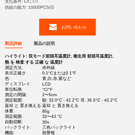
支払条件: L/C,T/T
供給の能力: 10000PCS/日
お問い合わせ
製品詳細
製品の説明
ハイライト:
双モード前頭耳温度計
,
衛生用 前頭耳温度計
,
熱 を 検査 する 正確 な 温度計
測定方法:
赤外線
表示正確さ:
0.1°Cまたは0.1°F
色:
青,白,赤,紫など
ディスプレイ:
LCD
単位転換:
°C/°F
測定の間隔:
2〜5cm
測定範囲:
額: 32.0°C - 42.2°C 耳: 35.5°C - 42.2°C
返却 と 置き換える:
返却 と 置き換える
体重:
85g
測定範囲:
32〜43 °C
自動切断:
30s
バックライト:
三色バックライト
機能:
熱警報