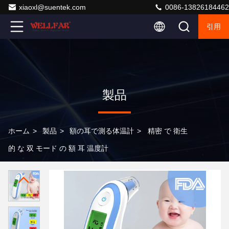
xiaoxl@suentek.com
0086-13826184462
引用
製品
ホーム
>
製品
>
額の耳で測る体温計
>
精密 で 衛生
的 な 双 モード の 額 耳 温度計