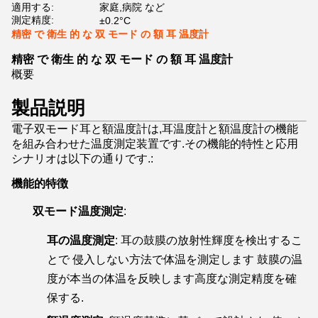
適用する:
家庭,病院 など
測定精度:
±0.2°C
精密 で 衛生 的 な 双 モード の 額 耳 温度計
精密 で 衛生 的 な 双 モード の 額 耳 温度計
概要
製品説明
電子双モード耳と額温度計は,耳温度計と額温度計の機能
を組み合わせた温度測定装置です.その機能的特性と応用
シナリオは以下の通りです.:
機能的特徴
双モード温度測定
:
耳の温度測定
: 耳の鼓膜の放射性輝度を検出するこ
とで 侵入しない方法で体温を測定します 鼓膜の温
度が本当の体温を反映します高度な測定精度を確
保する.