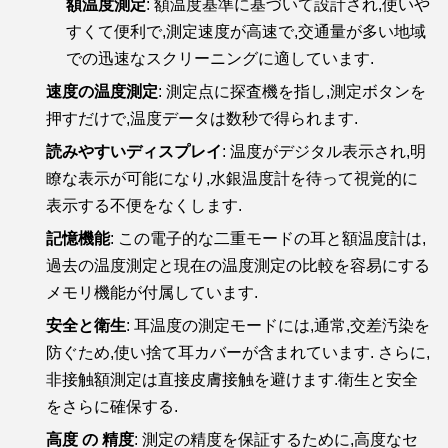
額温度測定
: 額温度基準に基づいて設計され,使いや
すくて便利で,測定速度が高速で,交通量が多い地域
での迅速なスクリーニングに適しています.
速度の温度測定
: 測定点に探査機を指し,測定ボタンを
押すだけで,温度データは数秒で得られます.
読みやすいディスプレイ
: 温度がデジタル表示され,明
瞭な表示が可能になり,水銀温度計を待って視覚的に
表示する不便をなくします.
記憶機能
: この電子的な二重モードの耳と額温度計は,
過去の温度測定と現在の温度測定の比較を容易にする
メモリ機能が付属しています.
安全と衛生
: 耳温度の測定モードには,通常,交差汚染を
防ぐため,使い捨て耳カバーが含まれています. さらに,
非接触額測定は直接皮膚接触を避けます.衛生と安全
をさらに確保する.
高度 の 精度
: 測定の精度を保証するために,高度なセ