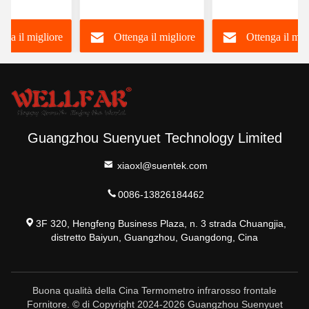
i con allarme
contatto con display
fonte di alimentaz
 e display
LCD e 20s auto spento
certificata CE 2
nga il migliore
Ottenga il migliore
Ottenga il mig
batterie AAA
rezzo
prezzo
prezzo
Guangzhou Suenyuet Technology Limited
xiaoxl@suentek.com
0086-13826184462
3F 320, Hengfeng Business Plaza, n. 3 strada Chuangjia,
distretto Baiyun, Guangzhou, Guangdong, Cina
Buona qualità della Cina Termometro infrarosso frontale
Fornitore. © di Copyright 2024-2026 Guangzhou Suenyuet