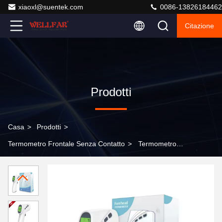
xiaoxl@suentek.com
0086-13826184462
Citazione
Prodotti
Casa
>
Prodotti
>
Termometro Frontale Senza Contatto
>
Termometro
frontale digitale a infrarossi senza contatto con distanza
di misurazione da 0,4-1 pollici