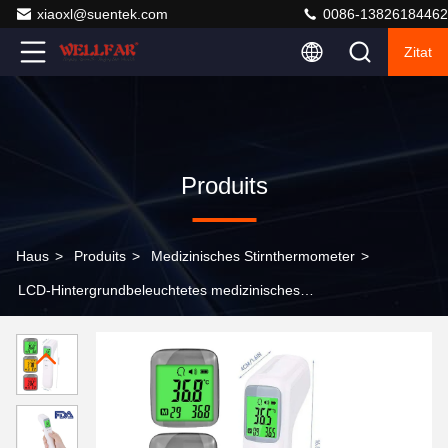
xiaoxl@suentek.com
0086-13826184462
Zitat
Produits
Haus
>
Produits
>
Medizinisches Stirnthermometer
>
LCD-Hintergrundbeleuchtetes medizinisches
Stirnthermometer für Körper- und
Oberflächentemperatur