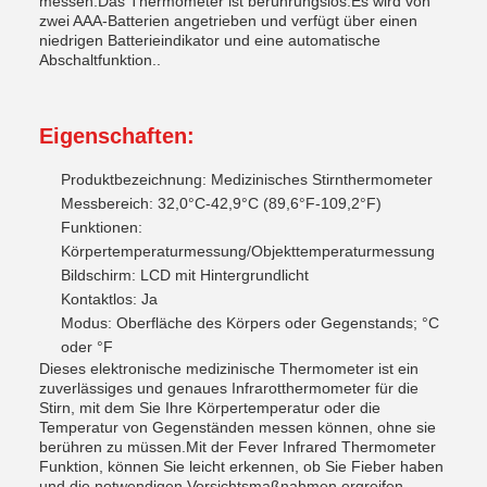
messen.Das Thermometer ist berührungslos.Es wird von
zwei AAA-Batterien angetrieben und verfügt über einen
niedrigen Batterieindikator und eine automatische
Abschaltfunktion..
Eigenschaften:
Produktbezeichnung: Medizinisches Stirnthermometer
Messbereich: 32,0°C-42,9°C (89,6°F-109,2°F)
Funktionen:
Körpertemperaturmessung/Objekttemperaturmessung
Bildschirm: LCD mit Hintergrundlicht
Kontaktlos: Ja
Modus: Oberfläche des Körpers oder Gegenstands; °C
oder °F
Dieses elektronische medizinische Thermometer ist ein
zuverlässiges und genaues Infrarotthermometer für die
Stirn, mit dem Sie Ihre Körpertemperatur oder die
Temperatur von Gegenständen messen können, ohne sie
berühren zu müssen.Mit der Fever Infrared Thermometer
Funktion, können Sie leicht erkennen, ob Sie Fieber haben
und die notwendigen Vorsichtsmaßnahmen ergreifen.