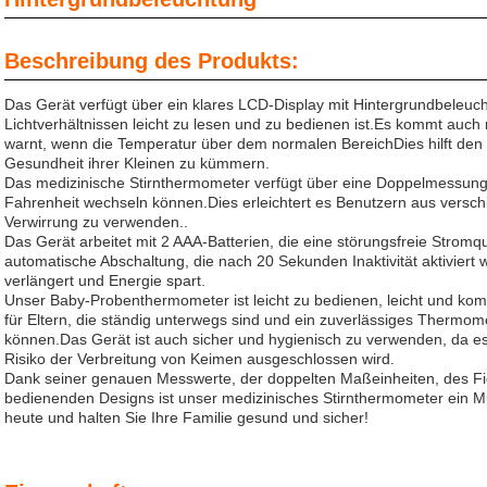
Beschreibung des Produkts:
Das Gerät verfügt über ein klares LCD-Display mit Hintergrundbeleuc
Lichtverhältnissen leicht zu lesen und zu bedienen ist.Es kommt auch
warnt, wenn die Temperatur über dem normalen BereichDies hilft den 
Gesundheit ihrer Kleinen zu kümmern.
Das medizinische Stirnthermometer verfügt über eine Doppelmessungs
Fahrenheit wechseln können.Dies erleichtert es Benutzern aus versch
Verwirrung zu verwenden..
Das Gerät arbeitet mit 2 AAA-Batterien, die eine störungsfreie Stromqu
automatische Abschaltung, die nach 20 Sekunden Inaktivität aktiviert 
verlängert und Energie spart.
Unser Baby-Probenthermometer ist leicht zu bedienen, leicht und kom
für Eltern, die ständig unterwegs sind und ein zuverlässiges Thermome
können.Das Gerät ist auch sicher und hygienisch zu verwenden, da es
Risiko der Verbreitung von Keimen ausgeschlossen wird.
Dank seiner genauen Messwerte, der doppelten Maßeinheiten, des F
bedienenden Designs ist unser medizinisches Stirnthermometer ein Mu
heute und halten Sie Ihre Familie gesund und sicher!