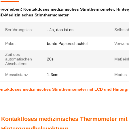
ervorheben:
Kontaktloses medizinisches Stirnthermometer
,
Hinter
D-Medizinisches Stirnthermometer
Berührungslos:
- Ja, das ist es.
Selbsta
Paket:
bunte Papierschachtel
Verwen
Zeit des
automatischen
20s
Maßeinh
Abschaltens:
Messdistanz:
1-3cm
Modus:
ntaktloses medizinisches Stirnthermometer mit LCD und Hintergr
Kontaktloses medizinisches Thermometer mit
Hintergrundbeleuchtung