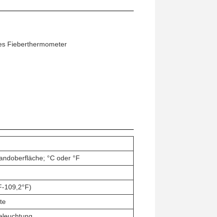
ales Fieberthermometer
andoberfläche; °C oder °F
F-109,2°F)
te
eleuchtung