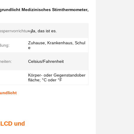
grundlicht Medizinisches Stirnthermometer
,
bsperrvorrichtung:
- Ja, das ist es.
Zuhause, Krankenhaus, Schul
dung:
e
eiten:
Celsius/Fahrenheit
Körper- oder Gegenstandober
fläche; °C oder °F
undlicht
 LCD und