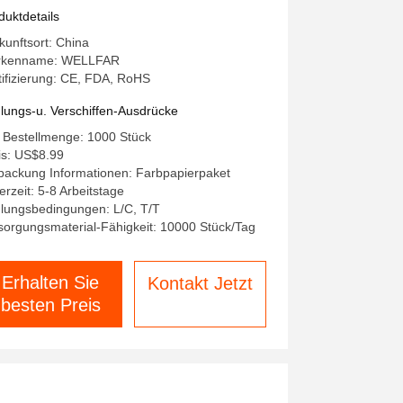
ntergrundlicht
duktdetails
kunftsort: China
rkenname: WELLFAR
tifizierung: CE, FDA, RoHS
lungs-u. Verschiffen-Ausdrücke
 Bestellmenge: 1000 Stück
is: US$8.99
packung Informationen: Farbpapierpaket
erzeit: 5-8 Arbeitstage
lungsbedingungen: L/C, T/T
sorgungsmaterial-Fähigkeit: 10000 Stück/Tag
Erhalten Sie
Kontakt Jetzt
besten Preis