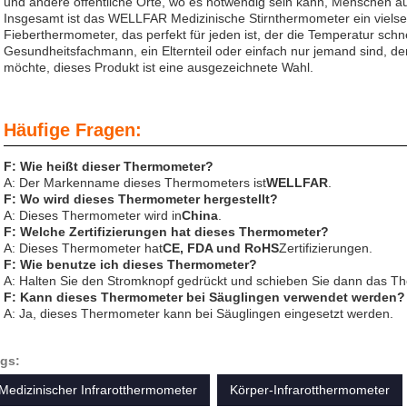
und andere öffentliche Orte, wo es notwendig sein kann, Menschen au
Insgesamt ist das WELLFAR Medizinische Stirnthermometer ein vielseit
Fieberthermometer, das perfekt für jeden ist, der die Temperatur sch
Gesundheitsfachmann, ein Elternteil oder einfach nur jemand sind, d
möchte, dieses Produkt ist eine ausgezeichnete Wahl.
Häufige Fragen:
F: Wie heißt dieser Thermometer?
A: Der Markenname dieses Thermometers ist
WELLFAR
.
F: Wo wird dieses Thermometer hergestellt?
A: Dieses Thermometer wird in
China
.
F: Welche Zertifizierungen hat dieses Thermometer?
A: Dieses Thermometer hat
CE, FDA und RoHS
Zertifizierungen.
F: Wie benutze ich dieses Thermometer?
A: Halten Sie den Stromknopf gedrückt und schieben Sie dann das Th
F: Kann dieses Thermometer bei Säuglingen verwendet werden?
A: Ja, dieses Thermometer kann bei Säuglingen eingesetzt werden.
gs:
Medizinischer Infrarotthermometer
Körper-Infrarotthermometer