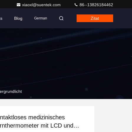
xiaoxl@suentek.com
86--13826184462
ts
Blog
Zitat
German
ergrundlicht
ntaktloses medizinisches
irnthermometer mit LCD und