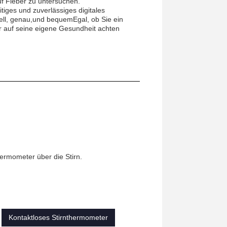
f Fieber zu untersuchen.
iges und zuverlässiges digitales
nell, genau,und bequemEgal, ob Sie ein
er auf seine eigene Gesundheit achten
ermometer über die Stirn.
Kontaktloses Stirnthermometer