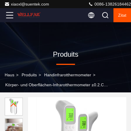
xiaoxl@suentek.com
0086-13826184462
Zitat
Produits
Haus
>
Produits
>
Handinfrarotthermometer
>
Körper- und Oberflächen-Infrarotthermometer ±0.2.C
Medizinisches Digital