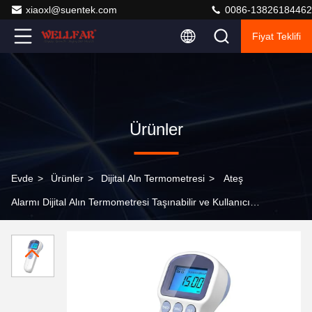
xiaoxl@suentek.com
0086-13826184462
Fiyat Teklifi
Ürünler
Evde
>
Ürünler
>
Dijital Aln Termometresi
>
Ateş
Alarmı Dijital Alın Termometresi Taşınabilir ve Kullanıcı
Dostu, 3VDC 2 AAA Alkalin Pil Güç Kaynağı