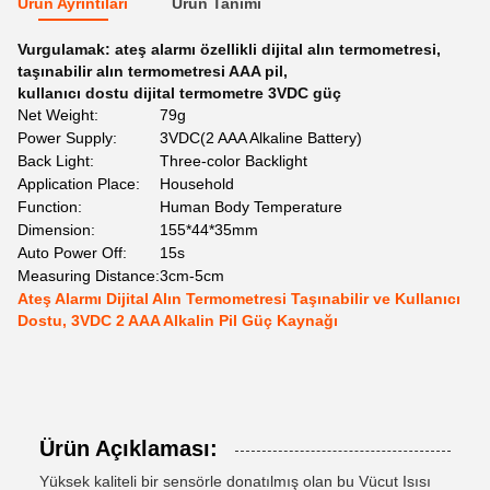
Ürün Ayrıntıları
Ürün Tanımı
Vurgulamak:
ateş alarmı özellikli dijital alın termometresi
,
taşınabilir alın termometresi AAA pil
,
kullanıcı dostu dijital termometre 3VDC güç
Net Weight:
79g
Power Supply:
3VDC(2 AAA Alkaline Battery)
Back Light:
Three-color Backlight
Application Place:
Household
Function:
Human Body Temperature
Dimension:
155*44*35mm
Auto Power Off:
15s
Measuring Distance:
3cm-5cm
Ateş Alarmı Dijital Alın Termometresi Taşınabilir ve Kullanıcı
Dostu, 3VDC 2 AAA Alkalin Pil Güç Kaynağı
Ürün Açıklaması:
Yüksek kaliteli bir sensörle donatılmış olan bu Vücut Isısı