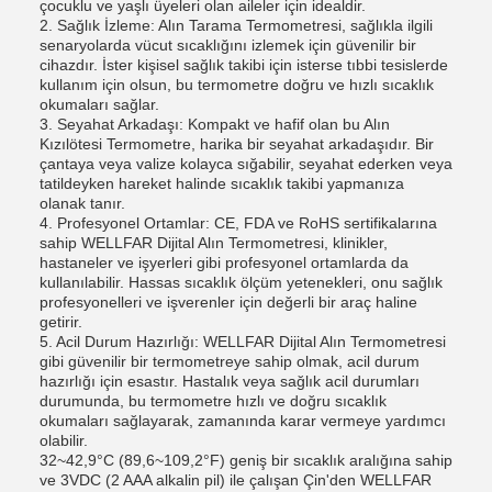
çocuklu ve yaşlı üyeleri olan aileler için idealdir.
2. Sağlık İzleme: Alın Tarama Termometresi, sağlıkla ilgili
senaryolarda vücut sıcaklığını izlemek için güvenilir bir
cihazdır. İster kişisel sağlık takibi için isterse tıbbi tesislerde
kullanım için olsun, bu termometre doğru ve hızlı sıcaklık
okumaları sağlar.
3. Seyahat Arkadaşı: Kompakt ve hafif olan bu Alın
Kızılötesi Termometre, harika bir seyahat arkadaşıdır. Bir
çantaya veya valize kolayca sığabilir, seyahat ederken veya
tatildeyken hareket halinde sıcaklık takibi yapmanıza
olanak tanır.
4. Profesyonel Ortamlar: CE, FDA ve RoHS sertifikalarına
sahip WELLFAR Dijital Alın Termometresi, klinikler,
hastaneler ve işyerleri gibi profesyonel ortamlarda da
kullanılabilir. Hassas sıcaklık ölçüm yetenekleri, onu sağlık
profesyonelleri ve işverenler için değerli bir araç haline
getirir.
5. Acil Durum Hazırlığı: WELLFAR Dijital Alın Termometresi
gibi güvenilir bir termometreye sahip olmak, acil durum
hazırlığı için esastır. Hastalık veya sağlık acil durumları
durumunda, bu termometre hızlı ve doğru sıcaklık
okumaları sağlayarak, zamanında karar vermeye yardımcı
olabilir.
32~42,9°C (89,6~109,2°F) geniş bir sıcaklık aralığına sahip
ve 3VDC (2 AAA alkalin pil) ile çalışan Çin'den WELLFAR