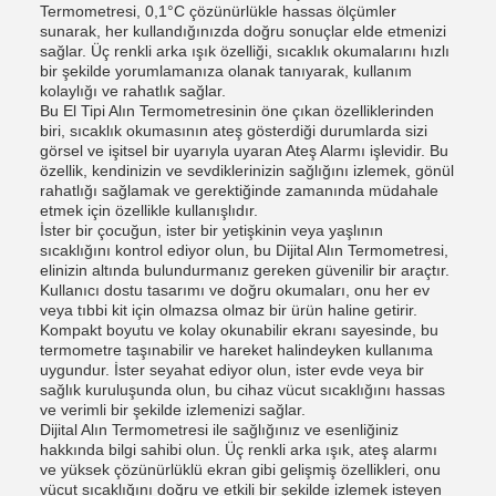
Termometresi, 0,1°C çözünürlükle hassas ölçümler
sunarak, her kullandığınızda doğru sonuçlar elde etmenizi
sağlar. Üç renkli arka ışık özelliği, sıcaklık okumalarını hızlı
bir şekilde yorumlamanıza olanak tanıyarak, kullanım
kolaylığı ve rahatlık sağlar.
Bu El Tipi Alın Termometresinin öne çıkan özelliklerinden
biri, sıcaklık okumasının ateş gösterdiği durumlarda sizi
görsel ve işitsel bir uyarıyla uyaran Ateş Alarmı işlevidir. Bu
özellik, kendinizin ve sevdiklerinizin sağlığını izlemek, gönül
rahatlığı sağlamak ve gerektiğinde zamanında müdahale
etmek için özellikle kullanışlıdır.
İster bir çocuğun, ister bir yetişkinin veya yaşlının
sıcaklığını kontrol ediyor olun, bu Dijital Alın Termometresi,
elinizin altında bulundurmanız gereken güvenilir bir araçtır.
Kullanıcı dostu tasarımı ve doğru okumaları, onu her ev
veya tıbbi kit için olmazsa olmaz bir ürün haline getirir.
Kompakt boyutu ve kolay okunabilir ekranı sayesinde, bu
termometre taşınabilir ve hareket halindeyken kullanıma
uygundur. İster seyahat ediyor olun, ister evde veya bir
sağlık kuruluşunda olun, bu cihaz vücut sıcaklığını hassas
ve verimli bir şekilde izlemenizi sağlar.
Dijital Alın Termometresi ile sağlığınız ve esenliğiniz
hakkında bilgi sahibi olun. Üç renkli arka ışık, ateş alarmı
ve yüksek çözünürlüklü ekran gibi gelişmiş özellikleri, onu
vücut sıcaklığını doğru ve etkili bir şekilde izlemek isteyen