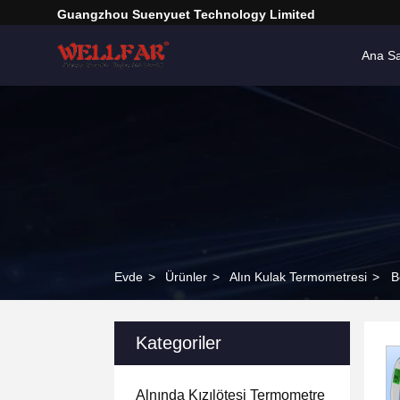
Guangzhou Suenyuet Technology Limited
Ana S
Evde
>
Ürünler
>
Alın Kulak Termometresi
>
B
Kategoriler
Alnında Kızılötesi Termometre