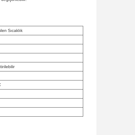
ülen Sıcaklık
rilebilir
C