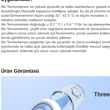
Aln Termometresi, en yüksek güvenlik ve kalite standartlarını garanti e
donatılmıştır.Otomatik kapanma özelliğine sahiptir, bu da pil ömrünü 
uzatırTermometrenin ölçüm aralığı 32 - 42.5 °C ve ölçüm mesafesi 3 -
rahatsız etmeden kullanımı kolaydır.
Aln Termometrinin doğruluğu ± 0,2 ° C / ± 0,4 ° F'dir, bu da ebeveynleri
Aln Termometresi, çeşitli ürün uygulama durumlarında ve senaryoların
çocukların vücut ısısını izlemek içinTermometre, çocuk uyurken kullanılm
temas gerektirmez ve çocuk rahatsız edilmez.
Aln Termometresi yetişkinler için de yararlıdır ve vücut sıcaklığını kont
işyerlerinde ve halka açık alanlarda kullanılabilir.Özellikle mevcut sal
yayılmasını önlemek için vücut ısısını izlemek önemlidir.
Ürün Görüntüsü