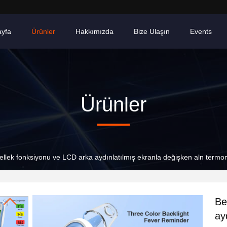
ayfa
Ürünler
Hakkımızda
Bize Ulaşın
Events
Ürünler
ellek fonksiyonu ve LCD arka aydınlatılmış ekranla değişken aln termo
Be
ay