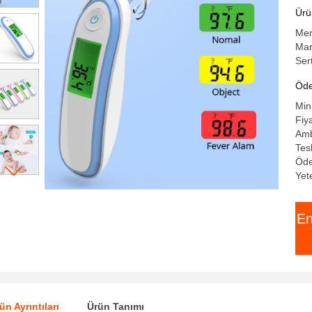
te
Ürün
Men
Mar
Ser
Öde
Min
Fiy
Amba
Tes
Öde
Yet
En
ün Ayrıntıları
Ürün Tanımı