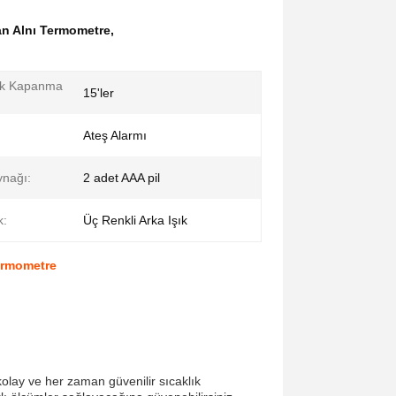
an Alnı Termometre
,
ik Kapanma
15'ler
Ateş Alarmı
nağı:
2 adet AAA pil
k:
Üç Renkli Arka Işık
termometre
i kolay ve her zaman güvenilir sıcaklık