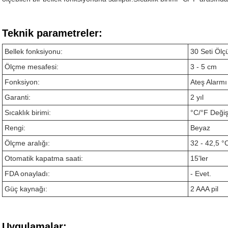
Teknik parametreler:
Bellek fonksiyonu:
30 Seti Ölç
Ölçme mesafesi:
3 - 5 cm
Fonksiyon:
Ateş Alarmı
Garanti:
2 yıl
Sıcaklık birimi:
°C/°F Değişti
Rengi:
Beyaz
Ölçme aralığı:
32 - 42,5 °
Otomatik kapatma saati:
15'ler
FDA onayladı:
- Evet.
Güç kaynağı:
2 AAA pil
Uygulamalar: