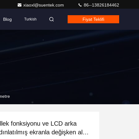
xiaoxl@suentek.com
86--13826184462
Blog
Fiyat Teklifi
Turkish
metre
llek fonksiyonu ve LCD arka
dınlatılmış ekranla değişken aln