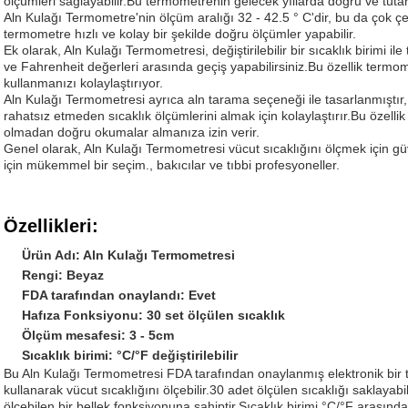
ölçümleri sağlayabilir.Bu termometrenin gelecek yıllarda doğru ve tutar
Aln Kulağı Termometre'nin ölçüm aralığı 32 - 42.5 ° C'dir, bu da çok çe
termometre hızlı ve kolay bir şekilde doğru ölçümler yapabilir.
Ek olarak, Aln Kulağı Termometresi, değiştirilebilir bir sıcaklık birimi 
ve Fahrenheit değerleri arasında geçiş yapabilirsiniz.Bu özellik term
kullanmanızı kolaylaştırıyor.
Aln Kulağı Termometresi ayrıca aln tarama seçeneği ile tasarlanmıştır
rahatsız etmeden sıcaklık ölçümlerini almak için kolaylaştırır.Bu özellik
olmadan doğru okumalar almanıza izin verir.
Genel olarak, Aln Kulağı Termometresi vücut sıcaklığını ölçmek için güv
için mükemmel bir seçim., bakıcılar ve tıbbi profesyoneller.
Özellikleri:
Ürün Adı: Aln Kulağı Termometresi
Rengi: Beyaz
FDA tarafından onaylandı: Evet
Hafıza Fonksiyonu: 30 set ölçülen sıcaklık
Ölçüm mesafesi: 3 - 5cm
Sıcaklık birimi: °C/°F değiştirilebilir
Bu Aln Kulağı Termometresi FDA tarafından onaylanmış elektronik bir tıb
kullanarak vücut sıcaklığını ölçebilir.30 adet ölçülen sıcaklığı saklayab
ölçebilen bir bellek fonksiyonuna sahiptir.Sıcaklık birimi °C/°F arasında d