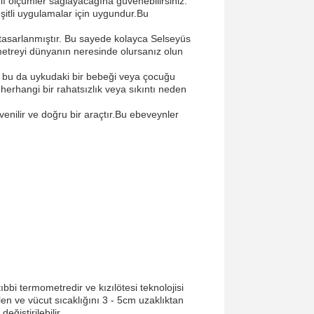
lı ölçümler sağlayacağına güvenebilirsiniz.
şitli uygulamalar için uygundur.Bu
ile tasarlanmıştır. Bu sayede kolayca Selseyüs
ometreyi dünyanın neresinde olursanız olun
, bu da uykudaki bir bebeği veya çocuğu
 herhangi bir rahatsızlık veya sıkıntı neden
enilir ve doğru bir araçtır.Bu ebeveynler
bi termometredir ve kızılötesi teknolojisi
ilen ve vücut sıcaklığını 3 - 5cm uzaklıktan
eğiştirilebilir.