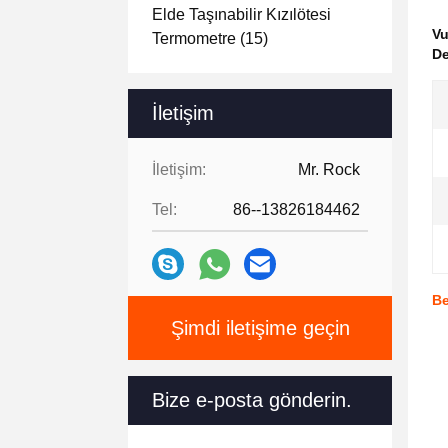
Elde Taşınabilir Kızılötesi
V
Termometre
(15)
De
İletişim
İletişim:
Mr. Rock
Tel:
86--13826184462
Be
Şimdi iletişime geçin
Bize e-posta gönderin.