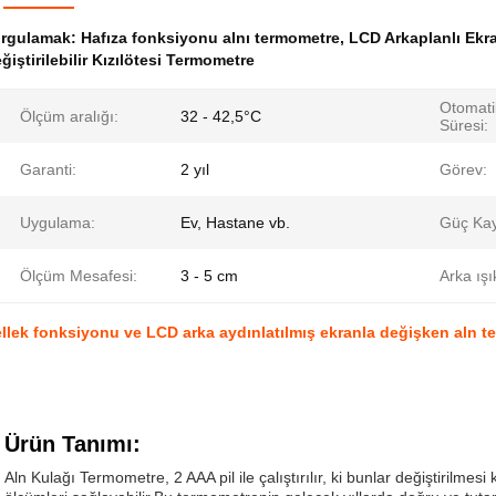
urgulamak:
Hafıza fonksiyonu alnı termometre
,
LCD Arkaplanlı Ekr
ğiştirilebilir Kızılötesi Termometre
Otomat
Ölçüm aralığı:
32 - 42,5°C
Süresi:
Garanti:
2 yıl
Görev:
Uygulama:
Ev, Hastane vb.
Güç Kay
Ölçüm Mesafesi:
3 - 5 cm
Arka ışı
llek fonksiyonu ve LCD arka aydınlatılmış ekranla değişken aln 
Ürün Tanımı:
Aln Kulağı Termometre, 2 AAA pil ile çalıştırılır, ki bunlar değiştirilmes