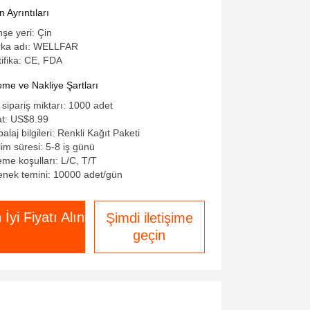
rmometre
 Ayrıntıları
şe yeri: Çin
ka adı: WELLFAR
tifika: CE, FDA
me ve Nakliye Şartları
 sipariş miktarı: 1000 adet
at: US$8.99
laj bilgileri: Renkli Kağıt Paketi
lim süresi: 5-8 iş günü
me koşulları: L/C, T/T
enek temini: 10000 adet/gün
 İyi Fiyatı Alın
Şimdi iletişime
geçin