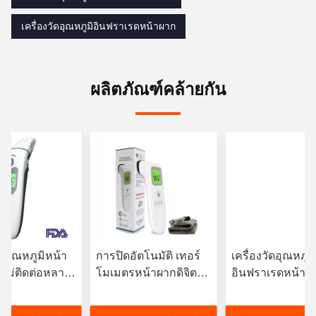
เครื่องวัดอุณหภูมิอินฟราเรดหน้าผาก
ผลิตภัณฑ์คล้ายกัน
ัดอุณหภูมิหน้า
การปิดอัตโนมัติ เทอร์
เครื่องวัดอุณหภูมิ
ไม่ติดต่อหลาย
โมเมตรหน้าผากดิจิตอล
อินฟราเรดหน้าผา
 พร้อมแสงหลัง
3VDC พร้อมจอเปลี่ยนสี
กายสําหรับครัวเร
ด้วยการปิดไฟอัตโ