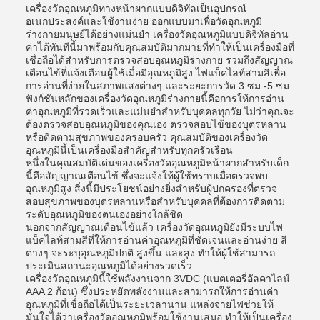
เครื่องวัดอุณหภูมิทางหน้าผากแบบดิจิทัลเป็นอุปกรณ์
อเนกประสงค์และใช้งานง่าย ออกแบบมาเพื่อวัดอุณหภูมิ
ร่างกายมนุษย์ได้อย่างแม่นยำ เครื่องวัดอุณหภูมิแบบดิจิทัลอ่าน
ค่าได้ทันทีนี้มาพร้อมกับคุณสมบัติมากมายที่ทำให้เป็นเครื่องมือที่
เชื่อถือได้สำหรับการตรวจสอบอุณหภูมิร่างกาย รวมถึงสัญญาณ
เตือนไข้ที่แจ้งเตือนผู้ใช้เมื่อมีอุณหภูมิสูง ไฟแบ็คไลท์สามสีเพื่อ
การอ่านที่ง่ายในสภาพแสงต่างๆ และระยะการวัด 3 ซม.-5 ซม.
ฟังก์ชันหลักของเครื่องวัดอุณหภูมิร่างกายนี้คือการให้การอ่าน
ค่าอุณหภูมิที่รวดเร็วและแม่นยำสำหรับบุคคลทุกวัย ไม่ว่าคุณจะ
ต้องตรวจสอบอุณหภูมิของคุณเอง ตรวจสอบไข้ของบุตรหลาน
หรือติดตามสุขภาพของครอบครัว คุณสมบัติของเครื่องวัด
อุณหภูมินี้เป็นเครื่องมือสำคัญสำหรับทุกครัวเรือน
หนึ่งในคุณสมบัติเด่นของเครื่องวัดอุณหภูมิหน้าผากสำหรับเด็ก
นี้คือสัญญาณเตือนไข้ ซึ่งจะแจ้งให้ผู้ใช้ทราบเมื่อตรวจพบ
อุณหภูมิสูง สิ่งนี้มีประโยชน์อย่างยิ่งสำหรับผู้ปกครองที่ตรวจ
สอบสุขภาพของบุตรหลานหรือสำหรับบุคคลที่ต้องการติดตาม
ระดับอุณหภูมิของตนเองอย่างใกล้ชิด
นอกจากสัญญาณเตือนไข้แล้ว เครื่องวัดอุณหภูมิยังมีระบบไฟ
แบ็คไลท์สามสีที่ให้การอ่านค่าอุณหภูมิที่ชัดเจนและอ่านง่าย สี
ต่างๆ จะระบุอุณหภูมิปกติ สูงขึ้น และสูง ทำให้ผู้ใช้สามารถ
ประเมินสถานะอุณหภูมิได้อย่างรวดเร็ว
เครื่องวัดอุณหภูมินี้ใช้พลังงานจาก 3VDC (แบตเตอรี่อัลคาไลน์
AAA 2 ก้อน) ซึ่งประหยัดพลังงานและสามารถให้การอ่านค่า
อุณหภูมิที่เชื่อถือได้เป็นระยะเวลานาน แหล่งจ่ายไฟช่วยให้
มั่นใจได้ว่าเครื่องวัดอุณหภูมิพร้อมใช้งานเสมอ ทำให้เป็นเครื่อง