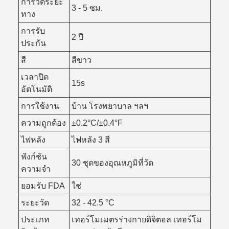
การวัดระยะ
3 - 5 ซม.
ทาง
การรับ
2 ปี
ประกัน
สี
สีขาว
เวลาปิด
15s
อัตโนมัติ
การใช้งาน
บ้าน โรงพยาบาล ฯลฯ
ความถูกต้อง
±0.2°C/±0.4°F
ไฟหลัง
ไฟหลัง 3 สี
ฟังก์ชัน
30 ชุดของอุณหภูมิที่วัด
ความจํา
ยอมรับ FDA
ใช่
ระยะวัด
32 - 42.5 °C
ประเภท
เทอร์โมเมตรร่างกายดิจิตอล เทอร์โม