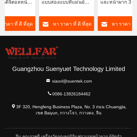
รดดิจิตอลหน้า
แบบสองแบบที่แม่นยํา
และหน้าผาก 3 - 
วยการปิด
และสะอาด เพื่อสแกน
ิ
ไข้
ราคา ที่ ดี ที่สุด
หา ราคา ที่ ดี ที่สุด
หา ราคา ที่ ด
Guangzhou Suenyuet Technology Limited
xiaoxl@suentek.com
0086-13826184462
3F 320, Hengfeng Business Plaza, No. 3 ถนน Chuangjia,
เขต Baiyun, กวางโจว, กวางดง, จีน
จีน คุณภาพดี เครื่องวัดอุณหภูมิอินฟราเรดหน้าผาก ผู้จัดจํา