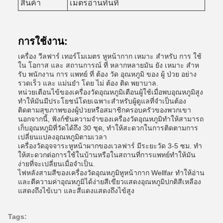
สินค้า
เมตรอ่านทันที
การใช้งาน:
เครื่อง วีลฟาร์ เทอร์โมเมตร หูหน้ากาก เหมาะ สําหรับ การ ใช้
ใน โอกาส และ สถานการณ์ ที่ หลากหลายมัน ยัง เหมาะ สําห
รับ พนักงาน การ แพทย์ ที่ ต้อง วัด อุณหภูมิ ของ ผู้ ป่วย อย่าง
รวดเร็ว และ แม่นยํา โดย ไม่ ต้อง ติด พยาบาล.
หน่วยเตือนไข้ของเครื่องวัดอุณหภูมิเตือนผู้ใช้เมื่อพบอุณหภูมิสูง
ทําให้มันมีประโยชน์โดยเฉพาะสําหรับผู้ดูแลที่จําเป็นต้อง
ติดตามสุขภาพของผู้ป่วยหรือสมาชิกครอบครัวของพวกเขา
นอกจากนี้, ฟังก์ชันความจําของเครื่องวัดอุณหภูมิทําให้สามารถ
เก็บอุณหภูมิที่วัดได้ถึง 30 ชุด, ทําให้สะดวกในการติดตามการ
เปลี่ยนแปลงอุณหภูมิตามเวลา
เครื่องวัดอุจจาระหูหน้าผากของเวลฟาร์ มีระยะวัด 3-5 ซม. ทํา
ให้สะดวกต่อการใช้ในบ้านหรือในสถานที่การแพทย์ทําให้มัน
ง่ายที่จะเปลี่ยนเมื่อจําเป็น.
ไฟหลังสามสีของเครื่องวัดอุณหภูมิหูหน้ากาก Wellfar ทําให้อ่าน
และตีความค่าอุณหภูมิได้ง่ายสีเขียวแสดงอุณหภูมิปกติสีเหลือง
แสดงถึงไข้เบา และสีแดงแสดงถึงไข้สูง
Tags: