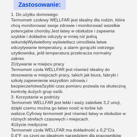
Zastosowanie:
1. Do użytku domowego
Termometr czołowy WELLFAR jest idealny dla rodzin, które
chcą monitorować swoje zdrowie i monitorować wszelkie
potencjalne choroby.Jest łatwy w obsłudze i zapewnia
szybkie i dokładne odczyty w mniej niż jedną
sekundęWyświetlony wyświetlacz umożliwia łatwe
odczytywanie temperatury, a alarm gorączki ostrzega
użytkownika, jeśli temperatura przekracza normalny
zakres.
2Używanie w miejscu pracy
Termometr czoła WELLFAR jest również idealny do
stosowania w miejscach pracy, takich jak biura, fabryki i
szkoły.zapewnienie wszystkim zdrowia i
bezpieczeństwaSzybki czas pomiaru pozwala na skuteczną
kontrolę dużych grup osób.
3. Korzystanie w podróży
Termometr WELLFAR jest lekki i waży zaledwie 3,2 uncji,
dzięki czemu można go łatwo nosić w torbie lub
walizce.Cyfrowy termometr jest również łatwy w obsłudze w
różnych strefach czasowych i miejscach.
4Użycie medyczne
Termometr czoła WELLFAR ma dokładność ± 0,2°C/±
0,4°F, co czyni go idealnym narzędziem dla pracowników