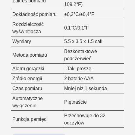
Zakres pomiaru
109.2°F)
Dokładność pomiaru
±0,2°C/±0,4°F
Rozdzielczość
0.1°C/0.1°F
wyświetlacza
Wymiary
5.5 x 3.5 x 1.5 cali
Bezkontaktowe
Metoda pomiaru
podczerwień
Alarm gorączki
- Tak, proszę.
Źródło energii
2 baterie AAA
Czas pomiaru
Mniej niż 1 sekunda
Automatyczne
Piętnaście
wyłączenie
Przechowuje do 32
Funkcja pamięci
odczytów