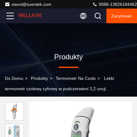
xiaoxl@suentek.com
0086-13826184462
Zacytować
Produkty
Do Domu
>
Produkty
>
Termometr Na Czoło
>
Lekki
termometr czołowy cyfrowy w podczerwieni 3,2 uncji