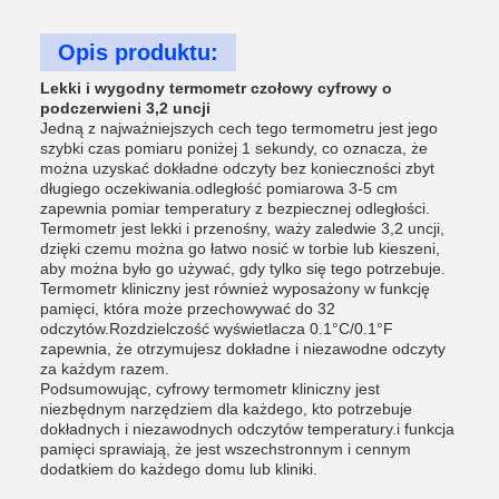
Opis produktu:
Lekki i wygodny termometr czołowy cyfrowy o
podczerwieni 3,2 uncji
Jedną z najważniejszych cech tego termometru jest jego
szybki czas pomiaru poniżej 1 sekundy, co oznacza, że
można uzyskać dokładne odczyty bez konieczności zbyt
długiego oczekiwania.odległość pomiarowa 3-5 cm
zapewnia pomiar temperatury z bezpiecznej odległości.
Termometr jest lekki i przenośny, waży zaledwie 3,2 uncji,
dzięki czemu można go łatwo nosić w torbie lub kieszeni,
aby można było go używać, gdy tylko się tego potrzebuje.
Termometr kliniczny jest również wyposażony w funkcję
pamięci, która może przechowywać do 32
odczytów.Rozdzielczość wyświetlacza 0.1°C/0.1°F
zapewnia, że otrzymujesz dokładne i niezawodne odczyty
za każdym razem.
Podsumowując, cyfrowy termometr kliniczny jest
niezbędnym narzędziem dla każdego, kto potrzebuje
dokładnych i niezawodnych odczytów temperatury.i funkcja
pamięci sprawiają, że jest wszechstronnym i cennym
dodatkiem do każdego domu lub kliniki.