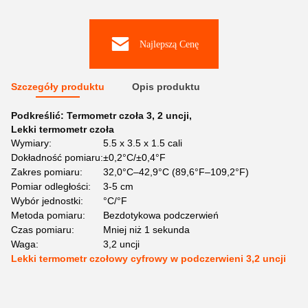
Najlepszą Cenę
Szczegóły produktu
Opis produktu
Podkreślić:
Termometr czoła 3
,
2 uncji
,
Lekki termometr czoła
Wymiary:
5.5 x 3.5 x 1.5 cali
Dokładność pomiaru:
±0,2°C/±0,4°F
Zakres pomiaru:
32,0°C–42,9°C (89,6°F–109,2°F)
Pomiar odległości:
3-5 cm
Wybór jednostki:
°C/°F
Metoda pomiaru:
Bezdotykowa podczerwień
Czas pomiaru:
Mniej niż 1 sekunda
Waga:
3,2 uncji
Lekki termometr czołowy cyfrowy w podczerwieni 3,2 uncji