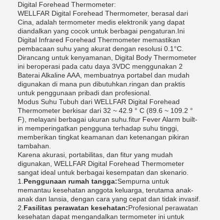
Digital Forehead Thermometer:
WELLFAR Digital Forehead Thermometer, berasal dari
Cina, adalah termometer medis elektronik yang dapat
diandalkan yang cocok untuk berbagai pengaturan.Ini
Digital Infrared Forehead Thermometer memastikan
pembacaan suhu yang akurat dengan resolusi 0.1°C.
Dirancang untuk kenyamanan, Digital Body Thermometer
ini beroperasi pada catu daya 3VDC menggunakan 2
Baterai Alkaline AAA, membuatnya portabel dan mudah
digunakan di mana pun dibutuhkan.ringan dan praktis
untuk penggunaan pribadi dan profesional.
Modus Suhu Tubuh dari WELLFAR Digital Forehead
Thermometer berkisar dari 32 ~ 42.9 ° C (89.6 ~ 109.2 °
F), melayani berbagai ukuran suhu.fitur Fever Alarm built-
in memperingatkan pengguna terhadap suhu tinggi,
memberikan tingkat keamanan dan ketenangan pikiran
tambahan.
Karena akurasi, portabilitas, dan fitur yang mudah
digunakan, WELLFAR Digital Forehead Thermometer
sangat ideal untuk berbagai kesempatan dan skenario.
1.
Penggunaan rumah tangga:
Sempurna untuk
memantau kesehatan anggota keluarga, terutama anak-
anak dan lansia, dengan cara yang cepat dan tidak invasif.
2.
Fasilitas perawatan kesehatan:
Profesional perawatan
kesehatan dapat mengandalkan termometer ini untuk