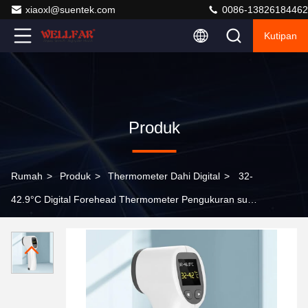
xiaoxl@suentek.com
0086-13826184462
Kutipan
Produk
Rumah
>
Produk
>
Thermometer Dahi Digital
>
32-
42.9°C Digital Forehead Thermometer Pengukuran suhu
tubuh yang akurat dalam perangkat kecil dan portabel
155*44*35mm