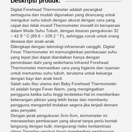
Deskripsi produk:
Digital Forehead Thermometer adalah perangkat
serbaguna dan mudah digunakan yang dirancang untuk
mengukur suhu tubuh dengan akurat dengan cara yang
cepat dan tidak invasif.Thermometer inovatif ini beroperasi
dalam Mode Suhu Tubuh, dengan kisaran pengukuran 32
~ 42.9 ° C (89.6 ~ 109.2 ° F), sehingga cocok untuk orang
dewasa dan anak-anak.
Dilengkapi dengan teknologi inframerah canggih, Digital
Fever Thermometer ini memungkinkan pembacaan suhu
yang tepat dan dapat diandalkan hanya dengan
pemindaian dahi yang sederhana.Infrared Forehead
Thermometer memastikan cara yang higienis dan nyaman
untuk memantau suhu tubuh, terutama untuk keluarga
dengan bayi dan anak kecil.
Salah satu fitur utama dari Baby Forehead Thermometer
ini adalah fungsi Fever Alarm, yang mengingatkan
pengguna ketika suhu tinggi terdeteksi.Hal ini memberikan
ketenangan pikiran yang lebih besar dan membantu
pengguna mengambil tindakan segera jika terjadi demam
atau penyakit.
Dengan jarak pengukuran 3cm-5cm, termometer ini
menawarkan pembacaan yang akurat tanpa perlu kontak
langsung dengan kulit, mengurangi risiko kontaminasi
silang.Tampilan resolusi tinggi memberikan pembacaan