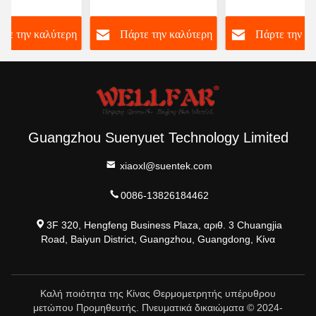
τρικό
θερμόμετρο 3VDC με
μέτωπου OEM
υ με οθόνη
τριχρωματικό φως
διαθέσιμο
τε την καλύτερη
Πάρτε την καλύτερη
Πάρτε την κ
D με φως
τιμή
τιμή
τιμή
Guangzhou Suenyuet Technology Limited
xiaoxl@suentek.com
0086-13826184462
3F 320, Hengfeng Business Plaza, αριθ. 3 Chuangjia
Road, Baiyun District, Guangzhou, Guangdong, Κίνα
Καλή ποιότητα της Κίνας Θερμομετρητής υπέρυθρου
μετώπου Προμηθευτής. Πνευματικά δικαιώματα © 2024-