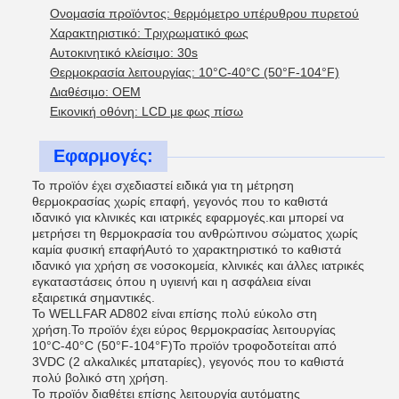
Ονομασία προϊόντος: θερμόμετρο υπέρυθρου πυρετού
Χαρακτηριστικό: Τριχρωματικό φως
Αυτοκινητικό κλείσιμο: 30s
Θερμοκρασία λειτουργίας: 10°C-40°C (50°F-104°F)
Διαθέσιμο: OEM
Εικονική οθόνη: LCD με φως πίσω
Εφαρμογές:
Το προϊόν έχει σχεδιαστεί ειδικά για τη μέτρηση
θερμοκρασίας χωρίς επαφή, γεγονός που το καθιστά
ιδανικό για κλινικές και ιατρικές εφαρμογές.και μπορεί να
μετρήσει τη θερμοκρασία του ανθρώπινου σώματος χωρίς
καμία φυσική επαφήΑυτό το χαρακτηριστικό το καθιστά
ιδανικό για χρήση σε νοσοκομεία, κλινικές και άλλες ιατρικές
εγκαταστάσεις όπου η υγιεινή και η ασφάλεια είναι
εξαιρετικά σημαντικές.
Το WELLFAR AD802 είναι επίσης πολύ εύκολο στη
χρήση.Το προϊόν έχει εύρος θερμοκρασίας λειτουργίας
10°C-40°C (50°F-104°F)Το προϊόν τροφοδοτείται από
3VDC (2 αλκαλικές μπαταρίες), γεγονός που το καθιστά
πολύ βολικό στη χρήση.
Το προϊόν διαθέτει επίσης λειτουργία αυτόματης