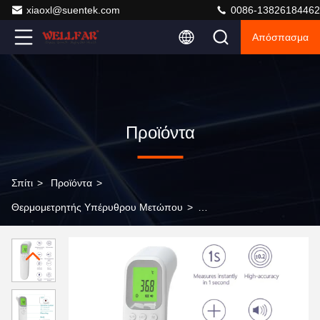
xiaoxl@suentek.com
0086-13826184462
Απόσπασμα
Προϊόντα
Σπίτι
>
Προϊόντα
>
Θερμομετρητής Υπέρυθρου Μετώπου
>
Πιστοποιημένο RoHS υπέρυθρο θερμόμετρο με OEM
προσαρμογή