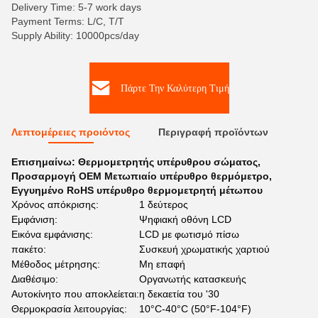
Delivery Time: 5-7 work days
Payment Terms: L/C, T/T
Supply Ability: 10000pcs/day
Πάρτε Την Καλύτερη Τιμή
Λεπτομέρειες προιόντος
Περιγραφή προϊόντων
Επισημαίνω:
Θερμομετρητής υπέρυθρου σώματος
,
Προσαρμογή OEM Μετωπιαίο υπέρυθρο θερμόμετρο
,
Εγγυημένο RoHS υπέρυθρο θερμομετρητή μέτωπου
Χρόνος απόκρισης:
1 δεύτερος
Εμφάνιση:
Ψηφιακή οθόνη LCD
Εικόνα εμφάνισης:
LCD με φωτισμό πίσω
πακέτο:
Συσκευή χρωματικής χαρτιού
Μέθοδος μέτρησης:
Μη επαφή
Διαθέσιμο:
Οργανωτής κατασκευής
Αυτοκίνητο που αποκλείεται:
η δεκαετία του '30
Θερμοκρασία λειτουργίας:
10°C-40°C (50°F-104°F)