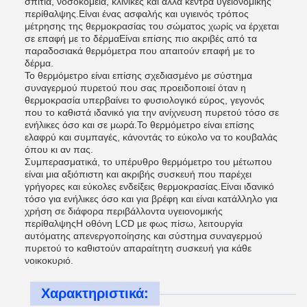
σπίτια, νοσοκομεία, κλινικές και άλλα κέντρα υγειονομικής
περίθαλψης.Είναι ένας ασφαλής και υγιεινός τρόπος
μέτρησης της θερμοκρασίας του σώματος χωρίς να έρχεται
σε επαφή με το δέρμαΕίναι επίσης πιο ακριβές από τα
παραδοσιακά θερμόμετρα που απαιτούν επαφή με το
δέρμα.
Το θερμόμετρο είναι επίσης σχεδιασμένο με σύστημα
συναγερμού πυρετού που σας προειδοποιεί όταν η
θερμοκρασία υπερβαίνει το φυσιολογικό εύρος, γεγονός
που το καθιστά ιδανικό για την ανίχνευση πυρετού τόσο σε
ενήλικες όσο και σε μωρά.Το θερμόμετρο είναι επίσης
ελαφρύ και συμπαγές, κάνοντάς το εύκολο να το κουβαλάς
όπου κι αν πας.
Συμπερασματικά, το υπέρυθρο θερμόμετρο του μέτωπου
είναι μια αξιόπιστη και ακριβής συσκευή που παρέχει
γρήγορες και εύκολες ενδείξεις θερμοκρασίας.Είναι ιδανικό
τόσο για ενήλικες όσο και για βρέφη και είναι κατάλληλο για
χρήση σε διάφορα περιβάλλοντα υγειονομικής
περίθαλψηςΗ οθόνη LCD με φως πίσω, λειτουργία
αυτόματης απενεργοποίησης και σύστημα συναγερμού
πυρετού το καθιστούν απαραίτητη συσκευή για κάθε
νοικοκυριό.
Χαρακτηριστικά: