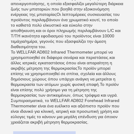
απενεργοποίησης, η οποία εξασφαλίζει μεγαλύτερη διάρκεια
ζωής των μπαταριών.που βοηθά στην εξοικονόμηση
ενέργειας της μπαταρίαςΟι λεπτομέρειες συσκευασίας του
προϊόντος περιλαμβάνουν ένα χρωματικό κουτί, το οποίο
το καθιστά πολύ ελκυστικό και εύκολο στην
αποθήκευση.και οι όροι πληρωμής περιλαμβάνουν L/C και
T/TΗ ικανότητα εφοδιασμού του προϊόντος είναι 10000
τεμάχια/ημέρα, γεγονός που εξασφαλίζει την άμεση
διαθεσιμότητα του.
Το WELLFAR AD802 Infrared Thermometer μπορεί να
χρησιμοποιηθεί σε διάφορα σενάρια και περιστάσεις.και
άλλες ιατρικές εγκαταστάσεις όπου είναι απαραίτητη η
ακριβής μέτρηση της θερμοκρασίαςΤο προϊόν μπορεί
επίσης να χρησιμοποιηθεί σε σπίτια, σχολεία και άλλους
δημόσιους χώρους όπου υπάρχει ανάγκη να μετρείται η
θερμοκρασία των ατόμων χωρίς φυσική επαφή.Το προϊόν
είναι επίσης πολύ χρήσιμο για τη μέτρηση της
θερμοκρασίας των αντικειμένων, όπως τρόφιμα και υγρά.
Συμπερασματικά, το WELLFAR AD802 Forehead Infrared
Thermometer είναι ένα ευέλικτο και αξιόπιστο προϊόν που
είναι ιδανικό για κλινική, ιατρική και προσωπική χρήση.και
εύλογες τιμές το κάνουν μια μεγάλη επένδυση για όποιον
χρειάζεται ακριβή μέτρηση θερμοκρασίας.