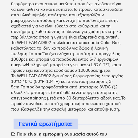
θερμόμετρο ακουστικού μετώπου που έχει σχεδιαστεί για
να είναι ανθεκτικό και αξιόπιστο.Το προϊόν κατασκευάζεται
από υλικά υψηλής ποιότητας που εξασφαλίζουν
μακροχρόνια απόδοση και αντοχήΤο προϊόν έχει επίσης
σχεδιαστεί για να είναι εύκολο στο καθαρισμό και τη
συντήρηση, καθιστώντας το ιδανικό για χρήση σε ιατρικά
περιβάλλοντα όπου η υγιεινή είναι εξαιρετικά σημαντική.
Το WELLFAR AD802 πωλείται σε συσκευασία Color Box,
καθιστώντας το ιδανικό προϊόν για δώρο ή λιανική
πώληση.Το προϊόν έχει ελάχιστη ποσότητα παραγγελίας
1000pcs και μπορεί να παραδοθεί εντός 5-7 εργάσιμων
ημερώνΗ πληρωμή μπορεί να γίνει μέσω L/C ή T/T, και το
προϊόν έχει ικανότητα εφοδιασμού 10000pcs/ημέρα.
Το WELLFAR AD802 έχει εύρος θερμοκρασίας λειτουργίας
10°C-40°C (50°F-104°F) και απόσταση μέτρησης 3-
5cm.Το προϊόν τροφοδοτείται από μπαταρίες 3VDC ((2
αλκαλικές μπαταρίες) και διαθέτει λειτουργία αυτόματης
απενεργοποίησης μετά από 30 δευτερόλεπτα αδράνειας.Το
προϊόν συνοδεύεται από χρωματική συσκευασία χαρτιού
που εξασφαλίζει την ασφαλή μεταφορά και αποθήκευση.
Γενικά ερωτήματα:
Ε: Ποια είναι η εμπορική ονομασία αυτού του