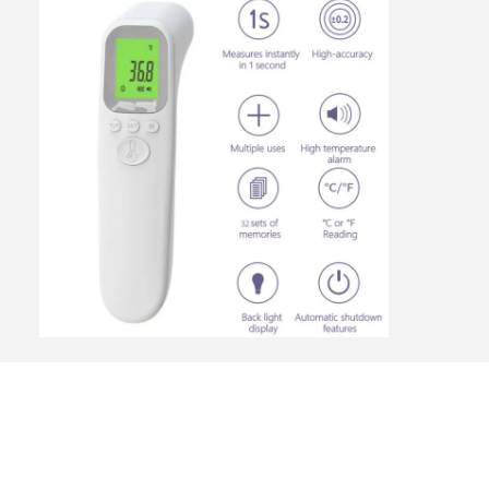
Tags:
Ψηφιακό θερμόμετρο μετώπων
Ακριβές Θερμομετρητή Μετώπου