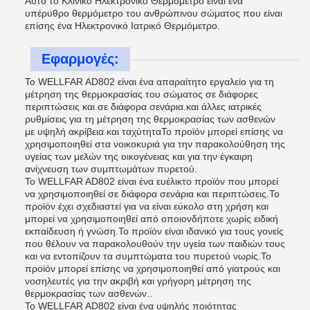
Αυτό το Κλινικό Ηλεκτρονικό Θερμόμετρο είναι ένα
υπέρυθρο θερμόμετρο του ανθρώπινου σώματος που είναι
επίσης ένα Ηλεκτρονικό Ιατρικό Θερμόμετρο.
Εφαρμογές:
Το WELLFAR AD802 είναι ένα απαραίτητο εργαλείο για τη
μέτρηση της θερμοκρασίας του σώματος σε διάφορες
περιπτώσεις και σε διάφορα σενάρια.και άλλες ιατρικές
ρυθμίσεις για τη μέτρηση της θερμοκρασίας των ασθενών
με υψηλή ακρίβεια και ταχύτηταΤο προϊόν μπορεί επίσης να
χρησιμοποιηθεί στα νοικοκυριά για την παρακολούθηση της
υγείας των μελών της οικογένειας και για την έγκαιρη
ανίχνευση των συμπτωμάτων πυρετού.
Το WELLFAR AD802 είναι ένα ευέλικτο προϊόν που μπορεί
να χρησιμοποιηθεί σε διάφορα σενάρια και περιπτώσεις.Το
προϊόν έχει σχεδιαστεί για να είναι εύκολο στη χρήση και
μπορεί να χρησιμοποιηθεί από οποιονδήποτε χωρίς ειδική
εκπαίδευση ή γνώση.Το προϊόν είναι ιδανικό για τους γονείς
που θέλουν να παρακολουθούν την υγεία των παιδιών τους
και να εντοπίζουν τα συμπτώματα του πυρετού νωρίς.Το
προϊόν μπορεί επίσης να χρησιμοποιηθεί από γιατρούς και
νοσηλευτές για την ακριβή και γρήγορη μέτρηση της
θερμοκρασίας των ασθενών..
Το WELLFAR AD802 είναι ένα υψηλής ποιότητας