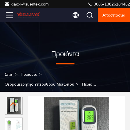
xiaoxl@suentek.com
0086-13826184462
Απόσπασμα
Προϊόντα
Σπίτι
>
Προϊόντα
>
Θερμομετρητής Υπέρυθρου Μετώπου
>
Πεδίο
μέτρησης 32.0°C-42.9°C 89.6°F-109.2°F Μετωπικό
υπέρυθρο θερμόμετρο Αυτοκινητικό κλείσιμο 30s για
βρέφος ή ενήλικα