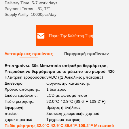
Delivery Time: 5-7 work days
Payment Terms: L/C, T/T
Supply Ability: 10000pcs/day
Πάρτε Την Καλύτερη Τιμή
Λεπτομέρειες προιόντος
Περιγραφή προϊόντων
Επισημαίνω:
30s Μετωπιαίο υπέρυθρο θερμόμετρο
,
Υπερκόκκινο θερμόμετρο με το μέτωπο του μωρού
,
420
Ηλεκτρική τροφοδοσία:
3VDC ((2 Αλκαλικές μπαταρίες)
Διαθέσιμο:
Οργανωτής κατασκευής
Χρόνος απόκρισης:
1 δεύτερος
Εικόνα εμφάνισης:
LCD με φωτισμό πίσω
Πεδίο μέτρησης:
32.0°C-42.9°C (89.6°F-109.2°F)
Εφαρμογή:
Βρέφος ή Ενήλικας
πακέτο:
Συσκευή χρωματικής χαρτιού
χαρακτηριστικό:
Τριχρωματικό φως
Πεδίο μέτρησης 32.0°C-42.9°C 89.6°F-109.2°F Μετωπικό