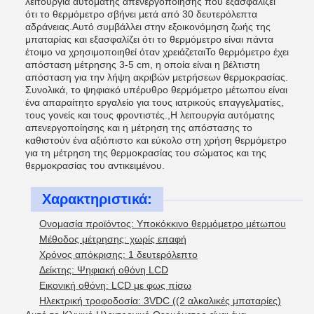
λειτουργία αυτόματης απενεργοποίησης που εξασφαλίζει
ότι το θερμόμετρο σβήνει μετά από 30 δευτερόλεπτα
αδράνειας.Αυτό συμβάλλει στην εξοικονόμηση ζωής της
μπαταρίας και εξασφαλίζει ότι το θερμόμετρο είναι πάντα
έτοιμο να χρησιμοποιηθεί όταν χρειάζεταιΤο θερμόμετρο έχει
απόσταση μέτρησης 3-5 cm, η οποία είναι η βέλτιστη
απόσταση για την λήψη ακριβών μετρήσεων θερμοκρασίας.
Συνολικά, το ψηφιακό υπέρυθρο θερμόμετρο μέτωπου είναι
ένα απαραίτητο εργαλείο για τους ιατρικούς επαγγελματίες,
τους γονείς και τους φροντιστές.,Η λειτουργία αυτόματης
απενεργοποίησης και η μέτρηση της απόστασης το
καθιστούν ένα αξιόπιστο και εύκολο στη χρήση θερμόμετρο
για τη μέτρηση της θερμοκρασίας του σώματος και της
θερμοκρασίας του αντικειμένου.
Χαρακτηριστικά:
Ονομασία προϊόντος: Υποκόκκινο θερμόμετρο μέτωπου
Μέθοδος μέτρησης: χωρίς επαφή
Χρόνος απόκρισης: 1 δευτερόλεπτο
Δείκτης: Ψηφιακή οθόνη LCD
Εικονική οθόνη: LCD με φως πίσω
Ηλεκτρική τροφοδοσία: 3VDC ((2 αλκαλικές μπαταρίες)