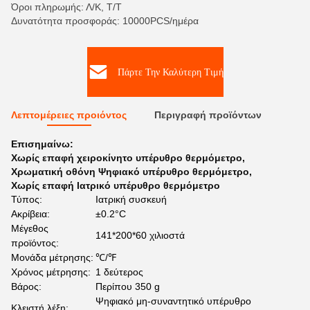
Όροι πληρωμής: Λ/Κ, Τ/Τ
Δυνατότητα προσφοράς: 10000PCS/ημέρα
Πάρτε Την Καλύτερη Τιμή
Λεπτομέρειες προιόντος
Περιγραφή προϊόντων
Επισημαίνω:
Χωρίς επαφή χειροκίνητο υπέρυθρο θερμόμετρο
,
Χρωματική οθόνη Ψηφιακό υπέρυθρο θερμόμετρο
,
Χωρίς επαφή Ιατρικό υπέρυθρο θερμόμετρο
Τύπος:
Ιατρική συσκευή
Ακρίβεια:
±0.2°C
Μέγεθος
141*200*60 χιλιοστά
προϊόντος:
Μονάδα μέτρησης:
℃/℉
Χρόνος μέτρησης:
1 δεύτερος
Βάρος:
Περίπου 350 g
Ψηφιακό μη-συναντητικό υπέρυθρο
Κλειστή λέξη: