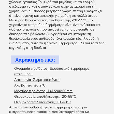
χώρους εργασίας.Το μικρό του μέγεθος και το ελαφρύ
σχεδιασμό το καθιστούν εύκολο στην μεταφορά και τη
χρήση, ενώ η μέθοδος μέτρησης χωρίς επαφή εξασφαλίζει
ότι είναι υγιεινή και ασφαλής για χρήση σε πολλά άτομα.
Με εύρος θερμοκρασίας αποθήκευσης -20~55°C, το
χειροκίνητο υπέρυθρο θερμόμετρο είναι ένα ανθεκτικό και
αξιόπιστο εργαλείο που μπορεί να χρησιμοποιηθεί σε
διάφορα περιβάλλοντα.Αν χρειάζεται να μετρήσει τη
θερμοκρασία ενός ασθενούς, ένα κομμάτι εξοπλισμού, ή
ένα δωμάτιο, αυτό το ψηφιακό θερμόμετρο IR είναι το τέλειο
εργαλείο για τη δουλειά.
Χαρακτηριστικά:
Ονομασία προϊόντος: Εφοδιαστικό θερμόμετρο
υπέρυθρου
Λειτουργία: Σώμα, επιφάνεια
Ακριβότητα: ±0,2°C
Μέγεθος προϊόντος: 141*200*60mm
Θερμοκρασία αποθήκευσης: -20~55°C
Θερμοκρασία λειτουργίας: 10~40°C
Αυτό το υπέρυθρο ψηφιακό θερμόμετρο είναι μια
ευπροσάρμοστη συσκευή που λειτουργεί τόσο ως